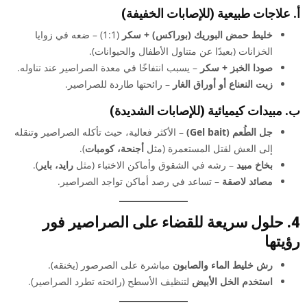
أ. علاجات طبيعية (للإصابات الخفيفة)
خليط حمض البوريك (بوراكس) + سكر
(1:1) – ضعه في زوايا
الخزانات (بعيدًا عن متناول الأطفال والحيوانات).
صودا الخبز + سكر
– يسبب انتفاخًا في معدة الصراصير عند تناوله.
زيت النعناع أو أوراق الغار
– رائحتها طاردة للصراصير.
ب. مبيدات كيميائية (للإصابات الشديدة)
جل الطُعم (Gel bait)
– الأكثر فعالية، حيث تأكله الصراصير وتنقله
إلى العش لقتل المستعمرة (مثل
أجنحة، كومبات
).
بخاخ مبيد
– رشه في الشقوق وأماكن الاختباء (مثل
رايد، باير
).
مصائد لاصقة
– تساعد في رصد أماكن تواجد الصراصير.
4. حلول سريعة للقضاء على الصراصير فور
رؤيتها
رش خليط الماء والصابون
مباشرة على الصرصور (يخنقه).
استخدم الخل الأبيض
لتنظيف الأسطح (رائحته تطرد الصراصير).