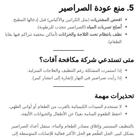
5. منع عودة الصراصير
افحص المشتريات
(مثل الكراتين والأكياس) قبل إدخالها المطبخ.
أصلح تسربات المياه
(الصراصير تنجذب للرطوبة).
نظف بانتظام تحت الثلاجة والخزانات
(أماكن مخفية تتراكم فيها بقايا
الطعام).
متى تستدعي شركة مكافحة آفات؟
إذا استمرت المشكلة رغم التنظيف والعلاجات المنزلية.
إذا رأيت صراصير في النهار (إشارة إلى انتشار كبير).
تحذيرات مهمة
لا تستخدم المبيدات الكيميائية بالقرب من الطعام أو أواني الطهي.
احفظ الطعوم السامة بعيدًا عن الأطفال والحيوانات الأليفة.
بالتنظيف المستمر وإغلاق مصادر الطعام والماء، ستقل أعداد الصراصير
بشكل كبير. الجل الطُعم هو الحل الأكثر فعالية للإصابات المتوسطة إلى