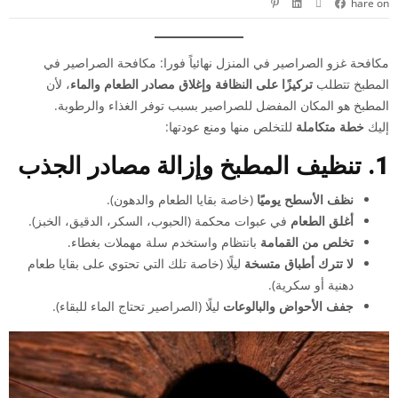
hare on
مكافحة غزو الصراصير في المنزل نهائياً فورا: مكافحة
الصراصير
في
المطبخ تتطلب
تركيزًا على النظافة وإغلاق مصادر الطعام والماء
، لأن
المطبخ هو المكان المفضل للصراصير بسبب توفر الغذاء والرطوبة.
إليك
خطة متكاملة
للتخلص منها ومنع عودتها:
1. تنظيف المطبخ وإزالة مصادر الجذب
نظف الأسطح يوميًا
(خاصة بقايا الطعام والدهون).
أغلق الطعام
في عبوات محكمة (الحبوب، السكر، الدقيق، الخبز).
تخلص من القمامة
بانتظام واستخدم سلة مهملات بغطاء.
لا تترك أطباق متسخة
ليلًا (خاصة تلك التي تحتوي على بقايا طعام
دهنية أو سكرية).
جفف الأحواض والبالوعات
ليلًا (الصراصير تحتاج الماء للبقاء).