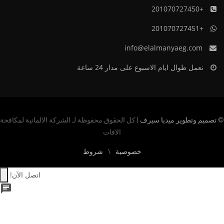
+201070727450
+201070727451
info@elalmanyaeg.com
نعمل طوال ايام الاسبوع على مدار 24 ساعة
©
تصميم وتطوير ميديا سيرف
| كل الحقوق محفوظة لـ الشركة الالمانية لمكافحة
الافات
خصوصية
شروط
اتصل الآن!